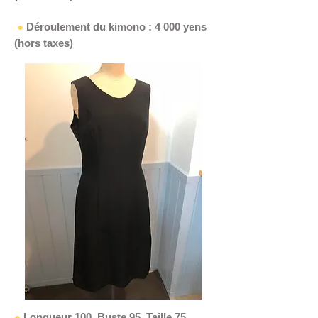
​
●
Déroulement du kimono : 4 000 yens
(hors taxes)
●
Longueur 100, Buste 95, Taille 75,