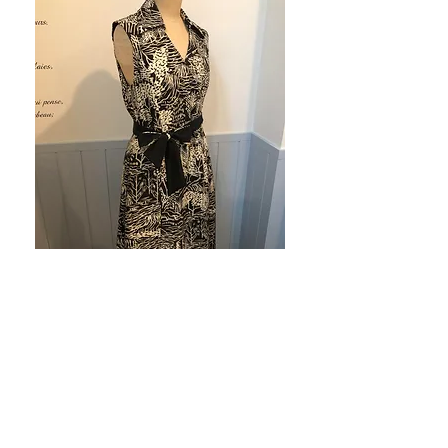
●
Longueur 105, buste 95, taille 80,
hanches 120
●
Ouverture devant (détachable avec le
bouton wrap sur la taille gauche)